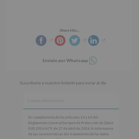
r
n
l
i
c
p
n
i
r
c
p
i
i
a
n
Share this...
p
l
c
a
i
l
p
a
Compartir
Envíalo por Whatsapp
l
en
whatsapp
Suscríbete a nuestro boletín para estar al día
En
En cumplimiento de los artículos 13 y 14 del
cumplimiento
Reglamento General Europeo de Protección de Datos
de
(UE) 2016/679, de 27 de abril de 2016, le informamos
los
de las características del tratamiento de los datos
artículos