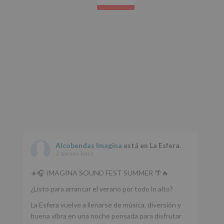
Protegemos
tus
Datos
de
nuestra
página
web:
www.alcobendas.org
*
Obligatorio
Alcobendas Imagina
está en La Esfera.
2 meses hace
☀️🎧 IMAGINA SOUND FEST SUMMER 🌴🔥
¿Listo para arrancar el verano por todo lo alto?
La Esfera vuelve a llenarse de música, diversión y
buena vibra en una noche pensada para disfrutar