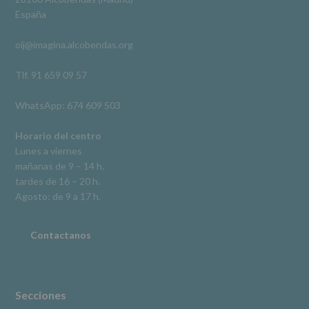
De
España
acceso,
rectificación,
oij@imagina.alcobendas.org
supresión,
así
como
Tlf. 91 659 09 57
otros
derechos,
WhatsApp: 674 609 503
según
se
explica
Horario del centro
en
Lunes a viernes
la
mañanas de 9 – 14 h.
información
tardes de 16 – 20 h.
adicional.
Información
Agosto: de 9 a 17 h.
adicional
:
Puede
consultar
Contactanos
el
apartado
Aquí
Protegemos
tus
Secciones
Datos