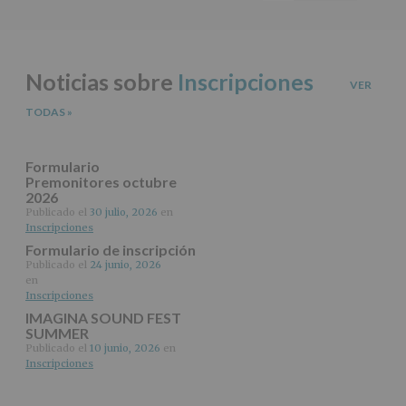
del
principal
tratamiento
ANTERIOR
de
los
datos
Noticias sobre
Inscripciones
personales
VER
recogidos:
TODAS
»
INFORMACIÓN
SOBRE
PROTECCIÓN
Formulario
DE
Premonitores octubre
2026
DATOS
(REGLAMENTO
Publicado el
30 julio, 2026
en
Inscripciones
EUROPEO
2016/679
Formulario de inscripción
de
Publicado el
24 junio, 2026
27
en
abril
Inscripciones
de
IMAGINA SOUND FEST
2016)
SUMMER
Publicado el
10 junio, 2026
en
Responsable
:
Inscripciones
AYUNTAMIENTO
DE