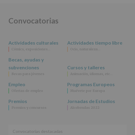
ALCOBENDAS.
Finalidad
:
Información
actividades
Convocatorias
y
programas
participativos
para
Actividades culturales
Actividades tiempo libre
jóvenes.
Legitimación
:
Cómics, exposiciones…
Ocio, naturaleza…
Consentimiento
Becas, ayudas y
del
interesado
subvenciones
Cursos y talleres
para
Becas para jóvenes
Animación, idiomas, etc…
este
fin
Empleo
Programas Europeos
específico.
Ofertas de empleo
Muévete por Europa
Destinatarios
:
No
Premios
Jornadas de Estudios
se
Premios y concursos
Alcobendas 2022
cederán
datos
a
terceros,
salvo
Convocatorias destacadas