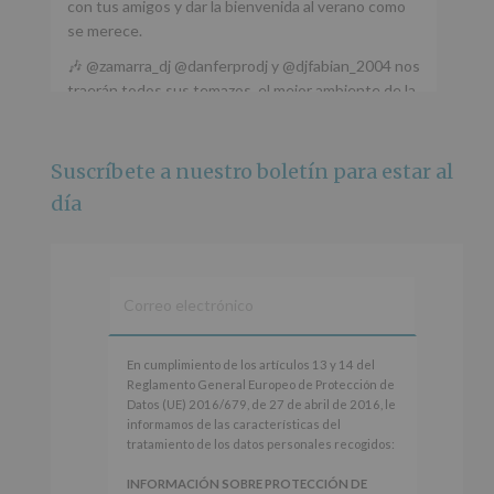
con tus amigos y dar la bienvenida al verano como
se merece.
🎶 @zamarra_dj @danferprodj y @djfabian_2004 nos
traerán todos sus temazos, el mejor ambiente de la
ciudad y un plan que no te puedes perder.
🌅 Porque este
...
Ver más
Suscríbete a nuestro boletín para estar al
Foto
día
Ver en Facebook
·
Compartir
Alcobendas Imagina
está en Recinto
Ferial De Alcobendas.
3 meses hace
IMAGINA SOUND SAN ISDRO
En
En cumplimiento de los artículos 13 y 14 del
cumplimiento
Reglamento General Europeo de Protección de
Esta noche la Zona Joven saltará a ritmo de
de
Datos (UE) 2016/679, de 27 de abril de 2016, le
@s.hidalgo.v y @joel_jowe
los
informamos de las características del
artículos
tratamiento de los datos personales recogidos:
Dos fantásticas novedades para disfrutar sin parar.
13
y
INFORMACIÓN SOBRE PROTECCIÓN DE
📍 Zona Joven