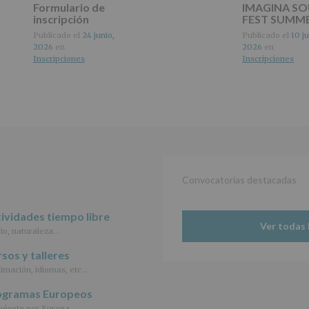
Formulario de
IMAGINA S
del
inscripción
FEST SUMM
tratamiento
de
Publicado el
24 junio,
Publicado el
10 ju
los
2026
en
2026
en
datos
Inscripciones
Inscripciones
personales
recogidos:
INFORMACIÓN
SOBRE
PROTECCIÓN
DE
DATOS
(REGLAMENTO
Convocatorias destacadas
EUROPEO
2016/679
de
ividades tiempo libre
27
Ver todas 
abril
io, naturaleza…
de
sos y talleres
2016)
imación, idiomas, etc…
Responsable
:
ogramas Europeos
AYUNTAMIENTO
DE
évete por Europa