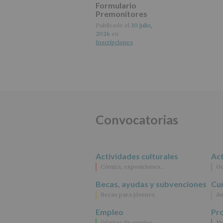
Formulario
Premonitores
octubre 2026
Publicado el
30 julio,
2026
en
Inscripciones
Convocatorias
Actividades culturales
Act
Cómics, exposiciones…
Oc
Becas, ayudas y subvenciones
Cur
Becas para jóvenes
An
Empleo
Pr
Ofertas de empleo
Mu