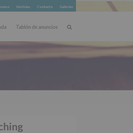
somos
Noticias
Contacto
Galerías
nda
Tablón de anuncios
Buscar
ching