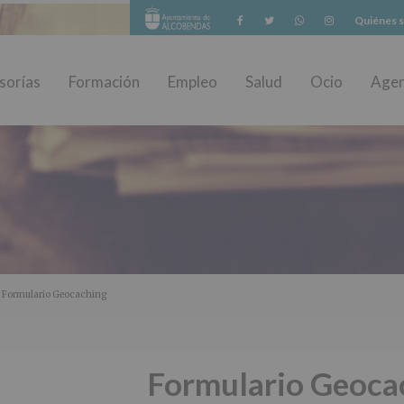
Facebook
Twitter
Whatsapp
Instagram
Quiénes 
sorías
Formación
Empleo
Salud
Ocio
Age
 Formulario Geocaching
Formulario Geoca