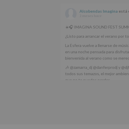
Alcobendas Imagina
está 
2 meses hace
☀️🎧 IMAGINA SOUND FEST SUMM
¿Listo para arrancar el verano por to
La Esfera vuelve a llenarse de músic
en una noche pensada para disfrutar
bienvenida al verano como se mere
🎶 @zamarra_dj @danferprodj y @dj
todos sus temazos, el mejor ambient
que no te puedes perder.
🌅 Porque este
...
Ver más
Foto
Ver en Facebook
·
Compartir
Alcobendas Imagina
está 