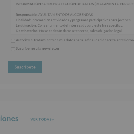
artículos
INFORMACIÓN SOBRE PROTECCIÓN DE DATOS (REGLAMENTO EUROPEO 20
13
y
Responsable
: AYUNTAMIENTO DE ALCOBENDAS.
14
Finalidad
: Información actividades y programas participativos para jóvenes.
del
Legitimación
: Consentimiento del interesado para este fin específico.
Reglamento
Destinatarios
: No se cederán datos a terceros, salvo obligación legal.
General
Derechos:
De acceso, rectificación, supresión, así como otros derechos, seg
Autorizo el tratamiento de mis datos para la finalidad descrita anterior
Europeo
adicional.
de
Información adicional
: Puede consultar el apartado Aquí Protegemos tus Da
Suscríbeme a la newsletter
Protección
*
www.alcobendas.org
de
Obligatorio
Datos
(UE)
2016/679,
de
27
de
abril
de
2016,
le
informamos
ciones
VER TODAS
»
de
las
características