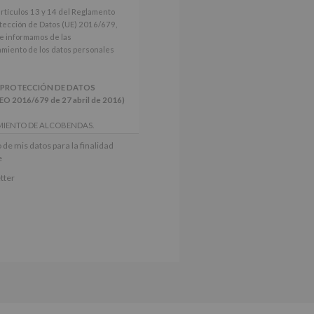
artículos 13 y 14 del Reglamento
tección de Datos (UE) 2016/679,
le informamos de las
tamiento de los datos personales
 PROTECCIÓN DE DATOS
2016/679 de 27 abril de 2016)
MIENTO DE ALCOBENDAS.
actividades y programas
 de mis datos para la finalidad
nes.
e
iento del interesado para este fin
tter
derán datos a terceros, salvo
ctificación, supresión, así como
e explica en la información
Puede consultar el apartado Aquí
e nuestra página web: