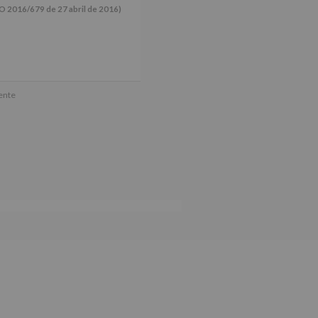
16/679 de 27 abril de 2016)
ún se explica en la información
mente
tos de nuestra página web: