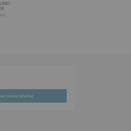
OUND
ER
nio,
las convocatorias