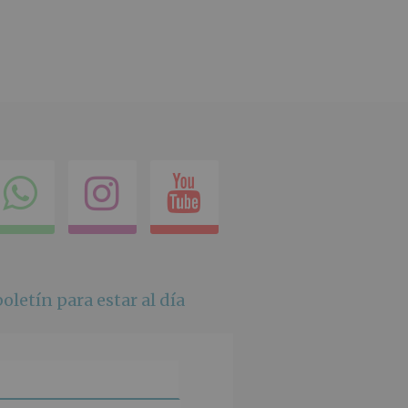
ok
itter
Compartir
Instagram
Youtube
en
whatsapp
oletín para estar al día