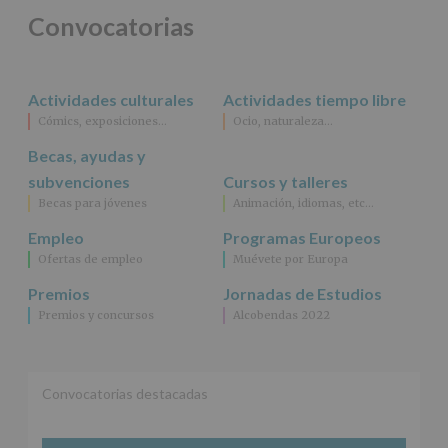
actividades
Convocatorias
y
programas
participativos
para
Actividades culturales
Actividades tiempo libre
jóvenes.
Legitimación
:
Cómics, exposiciones…
Ocio, naturaleza…
Consentimiento
Becas, ayudas y
del
interesado
subvenciones
Cursos y talleres
para
Becas para jóvenes
Animación, idiomas, etc…
este
fin
Empleo
Programas Europeos
específico.
Ofertas de empleo
Muévete por Europa
Destinatarios
:
No
Premios
Jornadas de Estudios
se
Premios y concursos
Alcobendas 2022
cederán
datos
a
terceros,
salvo
Convocatorias destacadas
obligación
legal.
Derechos: