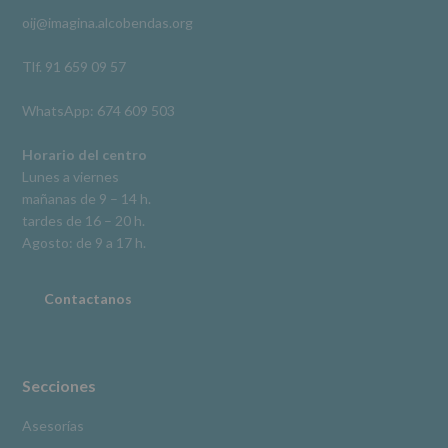
rectificación,
oij@imagina.alcobendas.org
supresión,
así
como
Tlf. 91 659 09 57
otros
derechos,
WhatsApp: 674 609 503
según
se
explica
Horario del centro
en
Lunes a viernes
la
mañanas de 9 – 14 h.
información
tardes de 16 – 20 h.
adicional.
Información
Agosto: de 9 a 17 h.
adicional
:
Puede
consultar
Contactanos
el
apartado
Aquí
Protegemos
tus
Secciones
Datos
de
Asesorías
nuestra