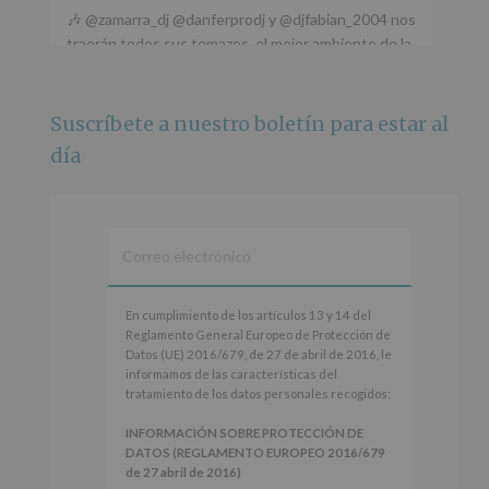
🎶 @zamarra_dj @danferprodj y @djfabian_2004 nos
traerán todos sus temazos, el mejor ambiente de la
ciudad y un plan que no te puedes perder.
🌅 Porque este
...
Ver más
Suscríbete a nuestro boletín para estar al
Foto
día
Ver en Facebook
·
Compartir
Alcobendas Imagina
está en Recinto
Ferial De Alcobendas.
3 meses hace
IMAGINA SOUND SAN ISDRO
En
En cumplimiento de los artículos 13 y 14 del
cumplimiento
Reglamento General Europeo de Protección de
Esta noche la Zona Joven saltará a ritmo de
de
Datos (UE) 2016/679, de 27 de abril de 2016, le
@s.hidalgo.v y @joel_jowe
los
informamos de las características del
artículos
tratamiento de los datos personales recogidos:
Dos fantásticas novedades para disfrutar sin parar.
13
y
INFORMACIÓN SOBRE PROTECCIÓN DE
📍 Zona Joven
14
DATOS (REGLAMENTO EUROPEO 2016/679
🎫 Entrada libre hasta completar aforo
del
de 27 abril de 2016)
Reglamento