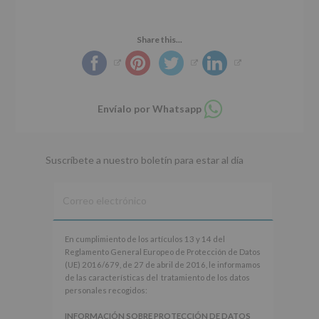
r
n
l
i
c
p
n
i
r
Share this...
c
p
i
i
a
n
p
l
c
a
i
Compartir
Envíalo por Whatsapp
l
p
en
whatsapp
a
l
Suscríbete a nuestro boletín para estar al día
En
En cumplimiento de los artículos 13 y 14 del
cumplimiento
Reglamento General Europeo de Protección de Datos
de
(UE) 2016/679, de 27 de abril de 2016, le informamos
los
de las características del tratamiento de los datos
artículos
personales recogidos:
13
y
INFORMACIÓN SOBRE PROTECCIÓN DE DATOS