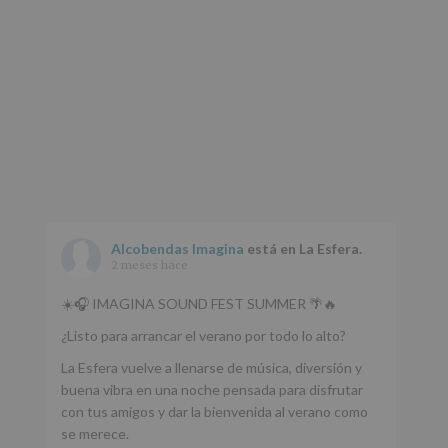
Datos
de
nuestra
página
web:
www.alcobendas.org
*
Obligatorio
Alcobendas Imagina
está en La Esfera.
2 meses hace
☀️🎧 IMAGINA SOUND FEST SUMMER 🌴🔥
¿Listo para arrancar el verano por todo lo alto?
La Esfera vuelve a llenarse de música, diversión y
buena vibra en una noche pensada para disfrutar
con tus amigos y dar la bienvenida al verano como
se merece.