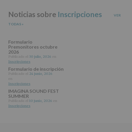
los
datos
Noticias sobre
Inscripciones
personales
VER
recogidos:
TODAS
»
INFORMACIÓN
SOBRE
PROTECCIÓN
Formulario
DE
Premonitores octubre
2026
DATOS
(REGLAMENTO
Publicado el
30 julio, 2026
en
Inscripciones
EUROPEO
2016/679
Formulario de inscripción
de
Publicado el
24 junio, 2026
27
en
abril
Inscripciones
de
IMAGINA SOUND FEST
2016)
SUMMER
Publicado el
10 junio, 2026
en
Responsable
:
Inscripciones
AYUNTAMIENTO
DE
ALCOBENDAS.
Finalidad
:
Información