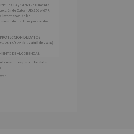
artículos 13 y 14 del Reglamento
tección de Datos (UE) 2016/679,
le informamos de las
tamiento de los datos personales
 PROTECCIÓN DE DATOS
2016/679 de 27 abril de 2016)
MIENTO DE ALCOBENDAS.
actividades y programas
 de mis datos para la finalidad
nes.
e
iento del interesado para este fin
tter
derán datos a terceros, salvo
ctificación, supresión, así como
e explica en la información
Puede consultar el apartado Aquí
e nuestra página web: