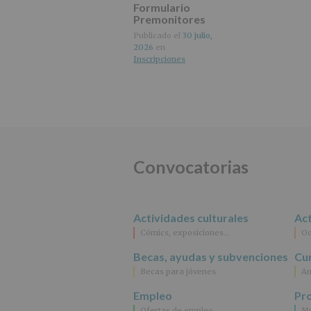
Formulario
Premonitores
octubre 2026
Publicado el
30 julio,
2026
en
Inscripciones
Convocatorias
Actividades culturales
Act
Cómics, exposiciones…
Oc
Becas, ayudas y subvenciones
Cur
Becas para jóvenes
An
Empleo
Pr
Ofertas de empleo
Mu