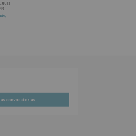
OUND
ER
nio,
las convocatorias