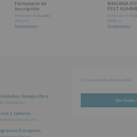
Formulario de
IMAGINA S
del
inscripción
FEST SUMM
tratamiento
de
Publicado el
24 junio,
Publicado el
10 ju
los
2026
en
2026
en
datos
Inscripciones
Inscripciones
personales
recogidos:
INFORMACIÓN
SOBRE
PROTECCIÓN
DE
DATOS
(REGLAMENTO
Convocatorias destacadas
EUROPEO
2016/679
de
ividades tiempo libre
27
Ver todas 
abril
io, naturaleza…
de
sos y talleres
2016)
imación, idiomas, etc…
Responsable
:
ogramas Europeos
AYUNTAMIENTO
DE
évete por Europa