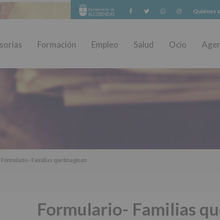
Facebook
Twitter
Whatsapp
Instagram
Quiénes 
sorías
Formación
Empleo
Salud
Ocio
Age
 Formulario- Familias que Imaginan
Formulario- Familias q