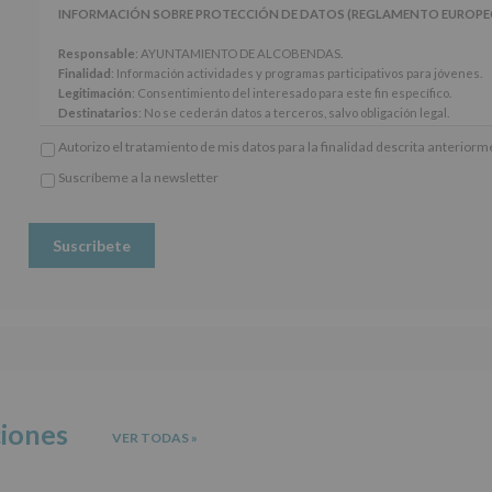
artículos
INFORMACIÓN SOBRE PROTECCIÓN DE DATOS (REGLAMENTO EUROPEO 20
13
y
Responsable
: AYUNTAMIENTO DE ALCOBENDAS.
14
Finalidad
: Información actividades y programas participativos para jóvenes.
del
Legitimación
: Consentimiento del interesado para este fin específico.
Reglamento
Destinatarios
: No se cederán datos a terceros, salvo obligación legal.
General
Derechos:
De acceso, rectificación, supresión, así como otros derechos, seg
Autorizo el tratamiento de mis datos para la finalidad descrita anterior
Europeo
adicional.
de
Información adicional
: Puede consultar el apartado Aquí Protegemos tus Da
Suscríbeme a la newsletter
Protección
*
www.alcobendas.org
de
Obligatorio
Datos
(UE)
2016/679,
de
27
de
abril
de
2016,
le
informamos
ciones
VER TODAS
»
de
las
características