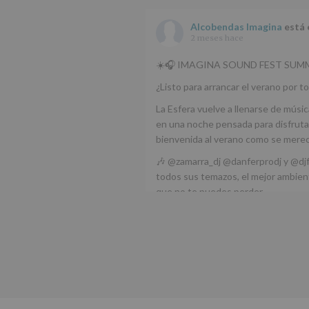
Alcobendas Imagina
está 
2 meses hace
☀️🎧 IMAGINA SOUND FEST SUMM
¿Listo para arrancar el verano por to
La Esfera vuelve a llenarse de músic
en una noche pensada para disfrutar
bienvenida al verano como se mere
🎶 @zamarra_dj @danferprodj y @dj
todos sus temazos, el mejor ambient
que no te puedes perder.
🌅 Porque este
...
Ver más
Foto
Ver en Facebook
·
Compartir
Alcobendas Imagina
está 