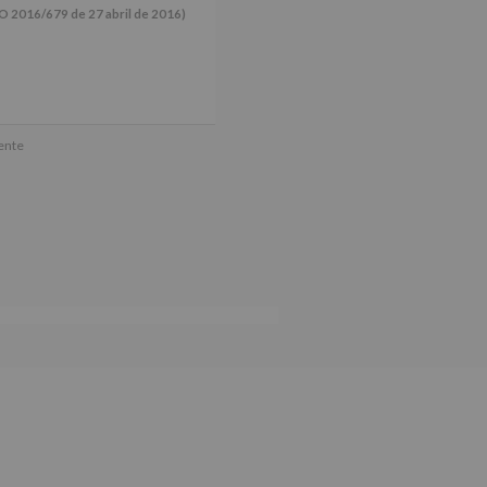
16/679 de 27 abril de 2016)
ún se explica en la información
mente
tos de nuestra página web: