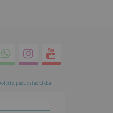
ok
itter
Compartir
Instagram
Youtube
en
whatsapp
oletín para estar al día