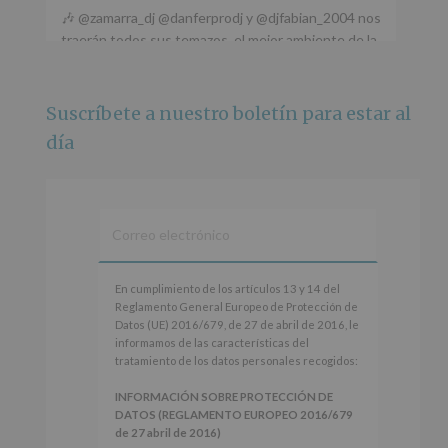
🎶 @zamarra_dj @danferprodj y @djfabian_2004 nos
traerán todos sus temazos, el mejor ambiente de la
ciudad y un plan que no te puedes perder.
🌅 Porque este
...
Ver más
Suscríbete a nuestro boletín para estar al
Foto
día
Ver en Facebook
·
Compartir
Alcobendas Imagina
está en Recinto
Ferial De Alcobendas.
3 meses hace
IMAGINA SOUND SAN ISDRO
En
En cumplimiento de los artículos 13 y 14 del
cumplimiento
Reglamento General Europeo de Protección de
Esta noche la Zona Joven saltará a ritmo de
de
Datos (UE) 2016/679, de 27 de abril de 2016, le
@s.hidalgo.v y @joel_jowe
los
informamos de las características del
artículos
tratamiento de los datos personales recogidos:
Dos fantásticas novedades para disfrutar sin parar.
13
y
INFORMACIÓN SOBRE PROTECCIÓN DE
📍 Zona Joven
14
DATOS (REGLAMENTO EUROPEO 2016/679
🎫 Entrada libre hasta completar aforo
del
de 27 abril de 2016)
Reglamento