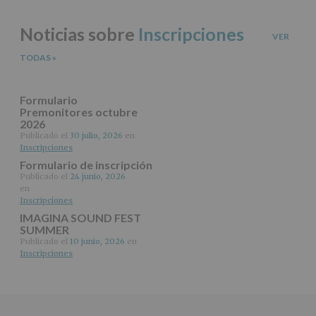
los
datos
Noticias sobre
Inscripciones
personales
VER
recogidos:
TODAS
»
INFORMACIÓN
SOBRE
PROTECCIÓN
Formulario
DE
Premonitores octubre
2026
DATOS
(REGLAMENTO
Publicado el
30 julio, 2026
en
Inscripciones
EUROPEO
2016/679
Formulario de inscripción
de
Publicado el
24 junio, 2026
27
en
abril
Inscripciones
de
IMAGINA SOUND FEST
2016)
SUMMER
Publicado el
10 junio, 2026
en
Responsable
:
Inscripciones
AYUNTAMIENTO
DE
ALCOBENDAS.
Finalidad
:
Información