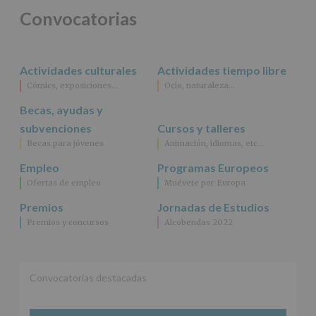
actividades
Convocatorias
y
programas
participativos
para
Actividades culturales
Actividades tiempo libre
jóvenes.
Legitimación
:
Cómics, exposiciones…
Ocio, naturaleza…
Consentimiento
Becas, ayudas y
del
interesado
subvenciones
Cursos y talleres
para
Becas para jóvenes
Animación, idiomas, etc…
este
fin
Empleo
Programas Europeos
específico.
Ofertas de empleo
Muévete por Europa
Destinatarios
:
No
Premios
Jornadas de Estudios
se
Premios y concursos
Alcobendas 2022
cederán
datos
a
terceros,
salvo
Convocatorias destacadas
obligación
legal.
Derechos: