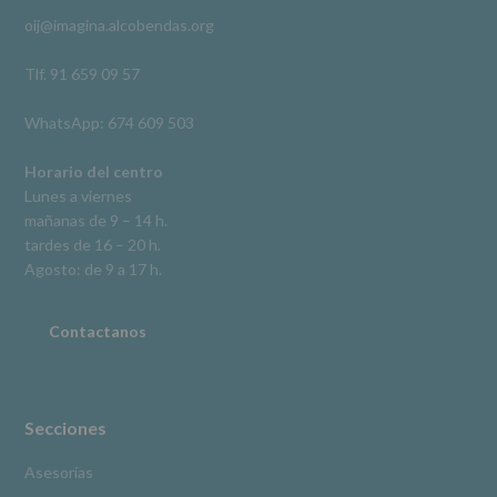
rectificación,
oij@imagina.alcobendas.org
supresión,
así
como
Tlf. 91 659 09 57
otros
derechos,
WhatsApp: 674 609 503
según
se
explica
Horario del centro
en
Lunes a viernes
la
mañanas de 9 – 14 h.
información
tardes de 16 – 20 h.
adicional.
Información
Agosto: de 9 a 17 h.
adicional
:
Puede
consultar
Contactanos
el
apartado
Aquí
Protegemos
tus
Secciones
Datos
de
Asesorías
nuestra