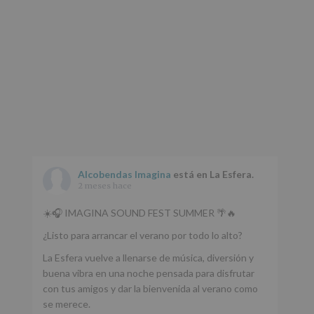
Datos
de
nuestra
página
web:
www.alcobendas.org
*
Obligatorio
Alcobendas Imagina
está en La Esfera.
2 meses hace
☀️🎧 IMAGINA SOUND FEST SUMMER 🌴🔥
¿Listo para arrancar el verano por todo lo alto?
La Esfera vuelve a llenarse de música, diversión y
buena vibra en una noche pensada para disfrutar
con tus amigos y dar la bienvenida al verano como
se merece.