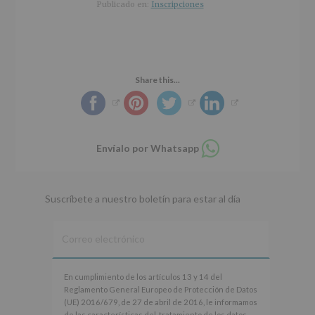
r
n
l
Publicado en:
Inscripciones
i
c
p
n
i
r
c
p
i
i
a
n
p
l
c
Share this...
a
i
l
p
a
l
Compartir
Envíalo por Whatsapp
en
whatsapp
Suscríbete a nuestro boletín para estar al día
En
En cumplimiento de los artículos 13 y 14 del
cumplimiento
Reglamento General Europeo de Protección de Datos
de
(UE) 2016/679, de 27 de abril de 2016, le informamos
los
de las características del tratamiento de los datos