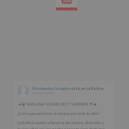
Aquí
Protegemos
tus
Datos
de
nuestra
página
web:
www.alcobendas.org
*
Obligatorio
Alcobendas Imagina
está en La Esfera.
2 meses hace
☀️🎧 IMAGINA SOUND FEST SUMMER 🌴🔥
¿Listo para arrancar el verano por todo lo alto?
La Esfera vuelve a llenarse de música, diversión y
buena vibra en una noche pensada para disfrutar