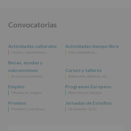
DE
ALCOBENDAS.
Finalidad
:
Información
actividades
Convocatorias
y
programas
participativos
para
Actividades culturales
Actividades tiempo libre
jóvenes.
Legitimación
:
Cómics, exposiciones…
Ocio, naturaleza…
Consentimiento
Becas, ayudas y
del
interesado
subvenciones
Cursos y talleres
para
Becas para jóvenes
Animación, idiomas, etc…
este
fin
Empleo
Programas Europeos
específico.
Ofertas de empleo
Muévete por Europa
Destinatarios
:
No
Premios
Jornadas de Estudios
se
Premios y concursos
Alcobendas 2022
cederán
datos
a
terceros,