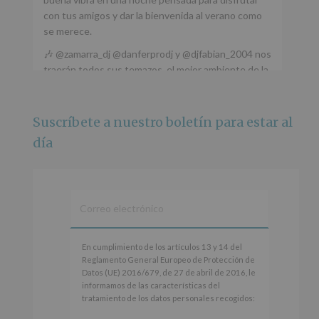
con tus amigos y dar la bienvenida al verano como
se merece.
🎶 @zamarra_dj @danferprodj y @djfabian_2004 nos
traerán todos sus temazos, el mejor ambiente de la
ciudad y un plan que no te puedes perder.
🌅 Porque este
...
Ver más
Suscríbete a nuestro boletín para estar al
Foto
día
Ver en Facebook
·
Compartir
Alcobendas Imagina
está en Recinto
Ferial De Alcobendas.
3 meses hace
IMAGINA SOUND SAN ISDRO
En
En cumplimiento de los artículos 13 y 14 del
cumplimiento
Reglamento General Europeo de Protección de
Esta noche la Zona Joven saltará a ritmo de
de
Datos (UE) 2016/679, de 27 de abril de 2016, le
@s.hidalgo.v y @joel_jowe
los
informamos de las características del
artículos
tratamiento de los datos personales recogidos:
Dos fantásticas novedades para disfrutar sin parar.
13