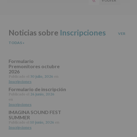
VOLVER
PÁGINA
del
principal
tratamiento
ANTERIOR
de
los
datos
Noticias sobre
Inscripciones
personales
VER
recogidos:
TODAS
»
INFORMACIÓN
SOBRE
PROTECCIÓN
Formulario
DE
Premonitores octubre
2026
DATOS
(REGLAMENTO
Publicado el
30 julio, 2026
en
Inscripciones
EUROPEO
2016/679
Formulario de inscripción
de
Publicado el
24 junio, 2026
27
en
abril
Inscripciones
de
IMAGINA SOUND FEST
2016)
SUMMER
Publicado el
10 junio, 2026
en
Responsable
:
Inscripciones
AYUNTAMIENTO