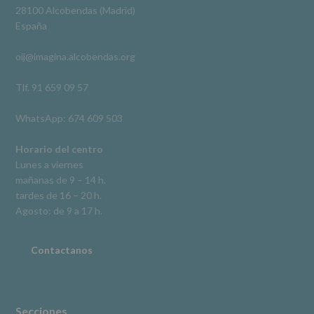
Derechos:
Ver en Facebook
·
Compartir
28100 Alcobendas (Madrid)
De
España
acceso,
rectificación,
oij@imagina.alcobendas.org
supresión,
así
como
Tlf. 91 659 09 57
otros
derechos,
WhatsApp: 674 609 503
según
se
explica
Horario del centro
en
Lunes a viernes
la
mañanas de 9 – 14 h.
información
tardes de 16 – 20 h.
adicional.
Información
Agosto: de 9 a 17 h.
adicional
:
Puede
consultar
Contactanos
el
apartado
Aquí
Protegemos
tus
Secciones