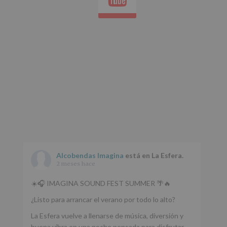
Aquí
Protegemos
tus
Datos
de
nuestra
página
web:
www.alcobendas.org
*
Obligatorio
Alcobendas Imagina
está en La Esfera.
2 meses hace
☀️🎧 IMAGINA SOUND FEST SUMMER 🌴🔥
¿Listo para arrancar el verano por todo lo alto?
La Esfera vuelve a llenarse de música, diversión y
buena vibra en una noche pensada para disfrutar