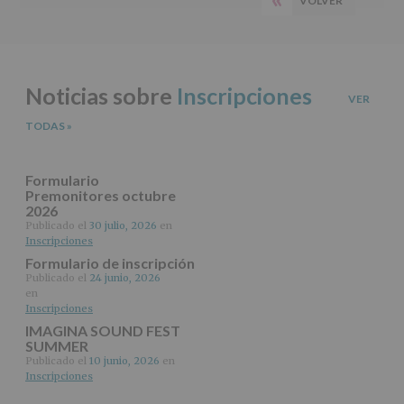
VOLVER
PÁGINA
del
principal
tratamiento
ANTERIOR
de
los
datos
Noticias sobre
Inscripciones
personales
VER
recogidos:
TODAS
»
INFORMACIÓN
SOBRE
PROTECCIÓN
Formulario
DE
Premonitores octubre
2026
DATOS
(REGLAMENTO
Publicado el
30 julio, 2026
en
Inscripciones
EUROPEO
2016/679
Formulario de inscripción
de
Publicado el
24 junio, 2026
27
en
abril
Inscripciones
de
IMAGINA SOUND FEST
2016)
SUMMER
Publicado el
10 junio, 2026
en
Responsable
:
Inscripciones
AYUNTAMIENTO