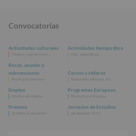
DE
ALCOBENDAS.
Finalidad
:
Información
actividades
Convocatorias
y
programas
participativos
para
Actividades culturales
Actividades tiempo libre
jóvenes.
Legitimación
:
Cómics, exposiciones…
Ocio, naturaleza…
Consentimiento
Becas, ayudas y
del
interesado
subvenciones
Cursos y talleres
para
Becas para jóvenes
Animación, idiomas, etc…
este
fin
Empleo
Programas Europeos
específico.
Ofertas de empleo
Muévete por Europa
Destinatarios
:
No
Premios
Jornadas de Estudios
se
Premios y concursos
Alcobendas 2022
cederán
datos
a
terceros,