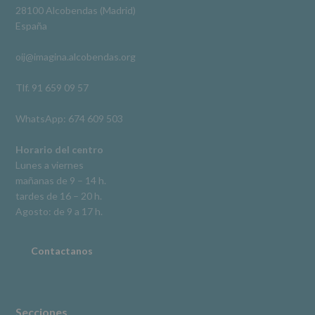
Derechos:
Ver en Facebook
·
Compartir
28100 Alcobendas (Madrid)
De
España
acceso,
rectificación,
oij@imagina.alcobendas.org
supresión,
así
como
Tlf. 91 659 09 57
otros
derechos,
WhatsApp: 674 609 503
según
se
explica
Horario del centro
en
Lunes a viernes
la
mañanas de 9 – 14 h.
información
tardes de 16 – 20 h.
adicional.
Información
Agosto: de 9 a 17 h.
adicional
:
Puede
consultar
Contactanos
el
apartado
Aquí
Protegemos
tus
Secciones