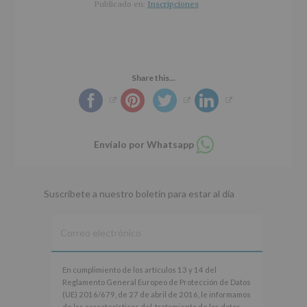
r
n
l
Publicado en:
Inscripciones
i
c
p
n
i
r
c
p
i
i
a
n
p
l
c
Share this...
a
i
l
p
a
l
Compartir
Envíalo por Whatsapp
en
whatsapp
Suscríbete a nuestro boletín para estar al día
En
En cumplimiento de los artículos 13 y 14 del
cumplimiento
Reglamento General Europeo de Protección de Datos
de
(UE) 2016/679, de 27 de abril de 2016, le informamos
los
de las características del tratamiento de los datos