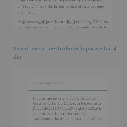
con tus amigos y dar la bienvenida al verano como
se merece.
🎶 @zamarra_dj @danferprodj y @djfabian_2004 nos
traerán todos sus temazos, el mejor ambiente de la
ciudad y un plan que no te puedes perder.
🌅 Porque este
...
Ver más
Suscríbete a nuestro boletín para estar al
Foto
día
Ver en Facebook
·
Compartir
Alcobendas Imagina
está en Recinto
Ferial De Alcobendas.
3 meses hace
IMAGINA SOUND SAN ISDRO
En
En cumplimiento de los artículos 13 y 14 del
cumplimiento
Reglamento General Europeo de Protección de
Esta noche la Zona Joven saltará a ritmo de
de
Datos (UE) 2016/679, de 27 de abril de 2016, le
@s.hidalgo.v y @joel_jowe
los
informamos de las características del
artículos
tratamiento de los datos personales recogidos:
Dos fantásticas novedades para disfrutar sin parar.
13