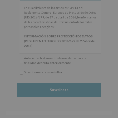
En
En cumplimiento de los artículos 13 y 14 del
cumplimiento
Reglamento General Europeo de Protección de Datos
de
(UE) 2016/679, de 27 de abril de 2016, le informamos
los
de las características del tratamiento de los datos
artículos
personales recogidos:
13
y
INFORMACIÓN SOBRE PROTECCIÓN DE DATOS
14
(REGLAMENTO EUROPEO 2016/679 de 27 abril de
del
2016)
Reglamento
General
Responsable
: AYUNTAMIENTO DE ALCOBENDAS.
Autorizo el tratamiento de mis datos para la
Europeo
Finalidad
: Información actividades y programas
finalidad descrita anteriormente
de
participativos para jóvenes.
Protección
Legitimación
: Consentimiento del interesado para
Suscríbeme a la newsletter
de
este fin específico.
*
Datos
Destinatarios
: No se cederán datos a terceros, salvo
Obligatorio
(UE)
obligación legal.
2016/679,
Derechos:
De acceso, rectificación, supresión, así
de
como otros derechos, según se explica en la
27
información adicional.
de
Información adicional
: Puede consultar el apartado
abril
Aquí Protegemos tus Datos de nuestra página web:
de
www.alcobendas.org
2016,