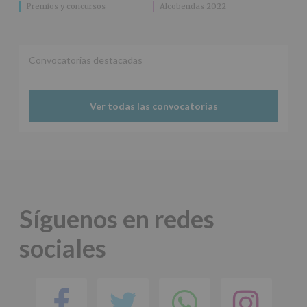
Premios y concursos
Alcobendas 2022
cederán
datos
a
terceros,
salvo
Convocatorias destacadas
obligación
legal.
Derechos:
Ver todas las convocatorias
De
acceso,
rectificación,
supresión,
así
como
otros
derechos,
según
Síguenos en redes
se
explica
sociales
en
la
información
adicional.
Facebook
Twitter
Comparti
Ins
Información
adicional
: