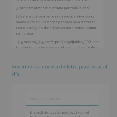
¿Listo para arrancar el verano por todo lo alto?
La Esfera vuelve a llenarse de música, diversión y
buena vibra en una noche pensada para disfrutar
con tus amigos y dar la bienvenida al verano como
se merece.
🎶 @zamarra_dj @danferprodj y @djfabian_2004 nos
traerán todos sus temazos, el mejor ambiente de la
ciudad y un plan que no te puedes perder.
🌅 Porque este
...
Ver más
Suscríbete a nuestro boletín para estar al
Foto
día
Ver en Facebook
·
Compartir
Alcobendas Imagina
está en Recinto
Ferial De Alcobendas.
3 meses hace
IMAGINA SOUND SAN ISDRO
En
En cumplimiento de los artículos 13 y 14 del
cumplimiento