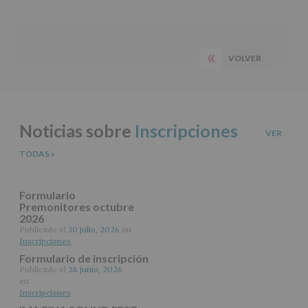
le
informamos
Barra
de
las
lateral
«
A
características
VOLVER
PÁGINA
del
principal
tratamiento
ANTERIOR
de
los
datos
Noticias sobre
Inscripciones
personales
VER
recogidos:
TODAS
»
INFORMACIÓN
SOBRE
PROTECCIÓN
Formulario
DE
Premonitores octubre
2026
DATOS
(REGLAMENTO
Publicado el
30 julio, 2026
en
Inscripciones
EUROPEO
2016/679
Formulario de inscripción
de
Publicado el
24 junio, 2026
27
en
abril
Inscripciones
de