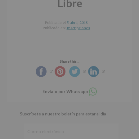
Libre
r
n
l
i
c
p
n
i
r
c
p
i
Publicado el
5 abril, 2018
i
a
n
Publicado en:
Inscripciones
p
l
c
a
i
l
p
a
Share this...
l
Compartir
Envíalo por Whatsapp
en
whatsapp
Suscríbete a nuestro boletín para estar al día