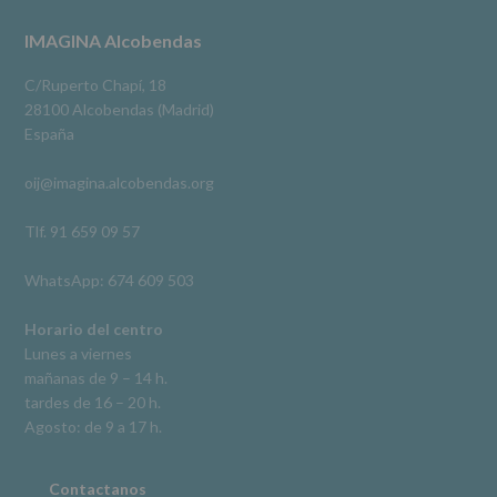
a
terceros,
#imaginaalcobendas
#alcobendas
#pau
#biblioteca
Footer
IMAGINA Alcobendas
salvo
obligación
Video
legal.
C/Ruperto Chapí, 18
Derechos:
Ver en Facebook
·
Compartir
28100 Alcobendas (Madrid)
De
España
acceso,
rectificación,
oij@imagina.alcobendas.org
supresión,
así
como
Tlf. 91 659 09 57
otros
derechos,
WhatsApp: 674 609 503
según
se
explica
Horario del centro
en
Lunes a viernes
la
mañanas de 9 – 14 h.
información
tardes de 16 – 20 h.
adicional.
Información
Agosto: de 9 a 17 h.
adicional
:
Puede
consultar
Contactanos