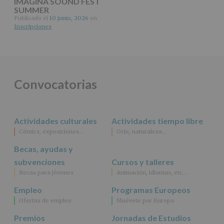
IMAGINA SOUND FEST
2016)
SUMMER
Publicado el
10 junio, 2026
en
Responsable
:
Inscripciones
AYUNTAMIENTO
DE
ALCOBENDAS.
Finalidad
:
Información
actividades
Convocatorias
y
programas
participativos
para
Actividades culturales
Actividades tiempo libre
jóvenes.
Legitimación
:
Cómics, exposiciones…
Ocio, naturaleza…
Consentimiento
Becas, ayudas y
del
interesado
subvenciones
Cursos y talleres
para
Becas para jóvenes
Animación, idiomas, etc…
este
fin
Empleo
Programas Europeos
específico.
Ofertas de empleo
Muévete por Europa
Destinatarios
:
No
Premios
Jornadas de Estudios
se