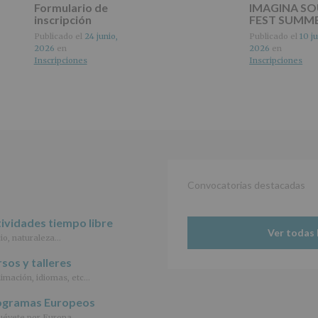
Formulario de
IMAGINA S
del
inscripción
FEST SUMM
tratamiento
de
Publicado el
24 junio,
Publicado el
10 ju
los
2026
en
2026
en
datos
Inscripciones
Inscripciones
personales
recogidos:
INFORMACIÓN
SOBRE
PROTECCIÓN
DE
DATOS
(REGLAMENTO
Convocatorias destacadas
EUROPEO
2016/679
de
ividades tiempo libre
27
Ver todas 
abril
io, naturaleza…
de
sos y talleres
2016)
imación, idiomas, etc…
Responsable
:
ogramas Europeos
AYUNTAMIENTO
DE
évete por Europa