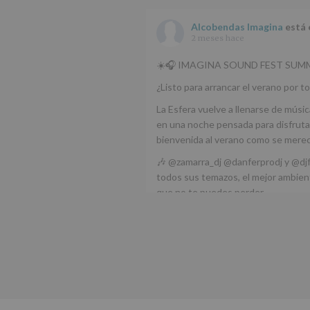
Alcobendas Imagina
está 
2 meses hace
☀️🎧 IMAGINA SOUND FEST SUMM
¿Listo para arrancar el verano por to
La Esfera vuelve a llenarse de músic
en una noche pensada para disfrutar
bienvenida al verano como se mere
🎶 @zamarra_dj @danferprodj y @dj
todos sus temazos, el mejor ambient
que no te puedes perder.
🌅 Porque este
...
Ver más
Foto
Ver en Facebook
·
Compartir
Alcobendas Imagina
está 