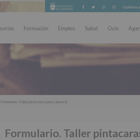
Facebook
Twitter
Whatsapp
Instagram
Quiénes 
sorías
Formación
Empleo
Salud
Ocio
Age
 Formulario. Taller pintacaras para carnaval
Formulario. Taller pintacara