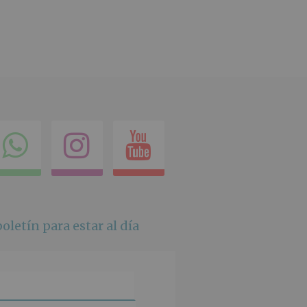
ok
itter
Compartir
Instagram
Youtube
en
whatsapp
oletín para estar al día