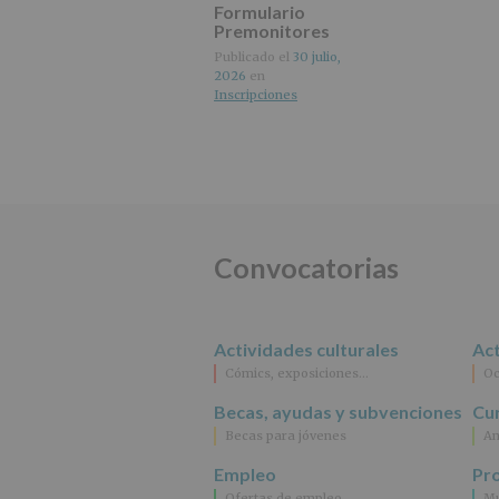
Formulario
Premonitores
octubre 2026
Publicado el
30 julio,
2026
en
Inscripciones
Convocatorias
Actividades culturales
Act
Cómics, exposiciones…
Oc
Becas, ayudas y subvenciones
Cur
Becas para jóvenes
An
Empleo
Pr
Ofertas de empleo
Mu