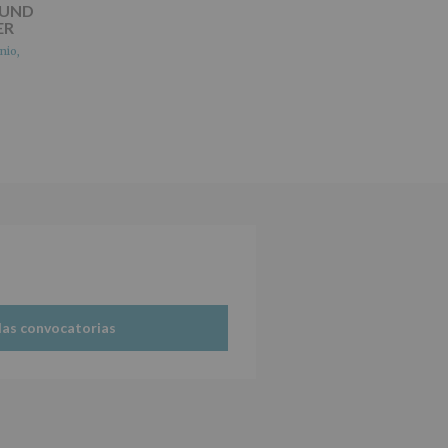
OUND
ER
nio,
las convocatorias