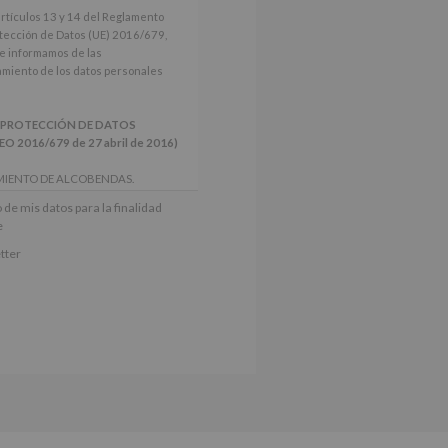
artículos 13 y 14 del Reglamento
tección de Datos (UE) 2016/679,
le informamos de las
tamiento de los datos personales
 PROTECCIÓN DE DATOS
2016/679 de 27 abril de 2016)
MIENTO DE ALCOBENDAS.
actividades y programas
 de mis datos para la finalidad
nes.
e
iento del interesado para este fin
tter
derán datos a terceros, salvo
ctificación, supresión, así como
e explica en la información
Puede consultar el apartado Aquí
e nuestra página web: