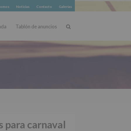
somos
Noticias
Contacto
Galerías
nda
Tablón de anuncios
Buscar
s para carnaval