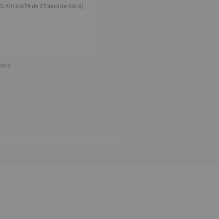
16/679 de 27 abril de 2016)
ún se explica en la información
mente
tos de nuestra página web: