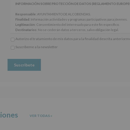
artículos
INFORMACIÓN SOBRE PROTECCIÓN DE DATOS (REGLAMENTO EUROPEO 20
13
y
Responsable
: AYUNTAMIENTO DE ALCOBENDAS.
14
Finalidad
: Información actividades y programas participativos para jóvenes.
del
Legitimación
: Consentimiento del interesado para este fin específico.
Reglamento
Destinatarios
: No se cederán datos a terceros, salvo obligación legal.
General
Derechos:
De acceso, rectificación, supresión, así como otros derechos, seg
Autorizo el tratamiento de mis datos para la finalidad descrita anterior
Europeo
adicional.
de
Información adicional
: Puede consultar el apartado Aquí Protegemos tus Da
Suscríbeme a la newsletter
Protección
*
www.alcobendas.org
de
Obligatorio
Datos
(UE)
2016/679,
de
27
de
abril
de
2016,
le
informamos
ciones
VER TODAS
»
de
las
características