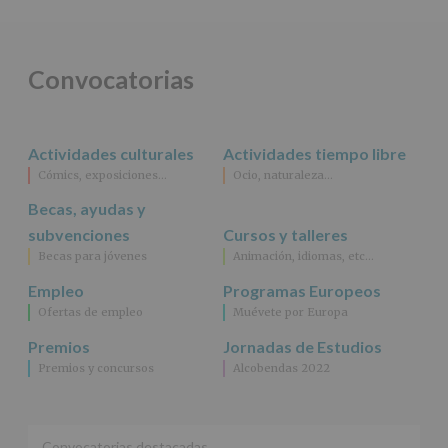
obligación
legal.
Derechos:
De
Convocatorias
acceso,
rectificación,
supresión,
así
Actividades culturales
Actividades tiempo libre
como
Cómics, exposiciones…
Ocio, naturaleza…
otros
derechos,
Becas, ayudas y
según
se
subvenciones
Cursos y talleres
explica
Becas para jóvenes
Animación, idiomas, etc…
en
la
Empleo
Programas Europeos
información
Ofertas de empleo
Muévete por Europa
adicional.
Información
Premios
Jornadas de Estudios
adicional
:
Premios y concursos
Alcobendas 2022
Puede
consultar
el
apartado
Aquí
Convocatorias destacadas