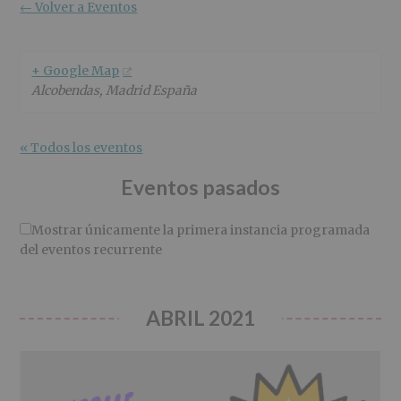
r
n
l
← Volver a Eventos
i
c
p
n
i
r
c
p
i
+ Google Map
i
a
n
Alcobendas
,
Madrid
España
p
l
c
a
i
l
p
« Todos los eventos
a
l
Eventos pasados
Mostrar únicamente la primera instancia programada
del eventos recurrente
ABRIL 2021