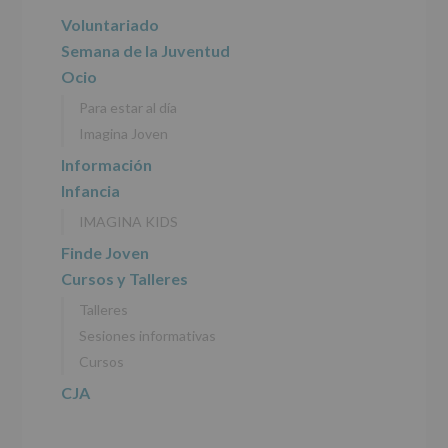
del
principal
Voluntariado
tratamiento
de
Semana de la Juventud
los
Ocio
datos
personales
Para estar al día
recogidos:
Imagina Joven
INFORMACIÓN
Información
SOBRE
Infancia
PROTECCIÓN
DE
IMAGINA KIDS
DATOS
(REGLAMENTO
Finde Joven
EUROPEO
Cursos y Talleres
2016/679
de
Talleres
27
abril
Sesiones informativas
de
Cursos
2016)
CJA
Responsable
:
AYUNTAMIENTO
DE