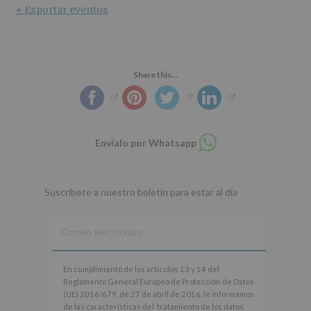
+ Exportar eventos
Share this...
Compartir
Envíalo por Whatsapp
en
whatsapp
Suscríbete a nuestro boletín para estar al día
En
En cumplimiento de los artículos 13 y 14 del
cumplimiento
Reglamento General Europeo de Protección de Datos
de
(UE) 2016/679, de 27 de abril de 2016, le informamos
los
de las características del tratamiento de los datos