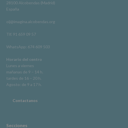
Derechos:
Ver en Facebook
·
Compartir
28100 Alcobendas (Madrid)
De
España
acceso,
rectificación,
oij@imagina.alcobendas.org
supresión,
así
como
Tlf. 91 659 09 57
otros
derechos,
WhatsApp: 674 609 503
según
se
explica
Horario del centro
en
Lunes a viernes
la
mañanas de 9 – 14 h.
información
tardes de 16 – 20 h.
adicional.
Información
Agosto: de 9 a 17 h.
adicional
:
Puede
consultar
Contactanos
el
apartado
Aquí
Protegemos
tus
Secciones