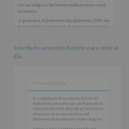
con tus amigos y dar la bienvenida al verano como
se merece.
🎶 @zamarra_dj @danferprodj y @djfabian_2004 nos
traerán todos sus temazos, el mejor ambiente de la
ciudad y un plan que no te puedes perder.
🌅 Porque este
...
Ver más
Suscríbete a nuestro boletín para estar al
Foto
día
Ver en Facebook
·
Compartir
Alcobendas Imagina
está en Recinto
Ferial De Alcobendas.
3 meses hace
IMAGINA SOUND SAN ISDRO
En
En cumplimiento de los artículos 13 y 14 del
cumplimiento
Reglamento General Europeo de Protección de
Esta noche la Zona Joven saltará a ritmo de
de
Datos (UE) 2016/679, de 27 de abril de 2016, le
@s.hidalgo.v y @joel_jowe
los
informamos de las características del
artículos
tratamiento de los datos personales recogidos:
Dos fantásticas novedades para disfrutar sin parar.
13
y