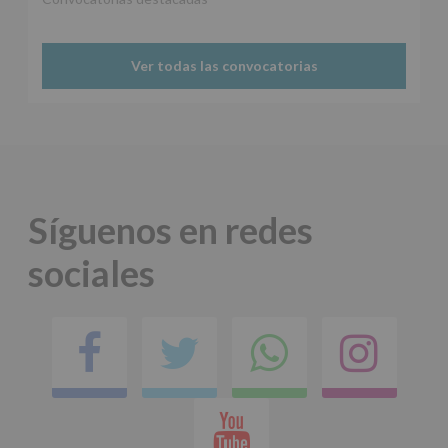
Protegemos
tus
Datos
Ver todas las convocatorias
de
nuestra
página
web:
www.alcobendas.org
*
Obligatorio
Síguenos en redes
sociales
Facebook
Twitter
Comparti
Ins
en
Youtube
whatsap