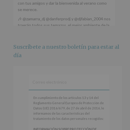
con tus amigos y dar la bienvenida al verano como
se merece.
🎶 @zamarra_dj @danferprodj y @djfabian_2004 nos
traerán todos sus temazos, el mejor ambiente de la
ciudad y un plan que no te puedes perder.
🌅 Porque este
...
Ver más
Suscríbete a nuestro boletín para estar al
Foto
día
Ver en Facebook
·
Compartir
Alcobendas Imagina
está en Recinto
Ferial De Alcobendas.
3 meses hace
IMAGINA SOUND SAN ISDRO
En
En cumplimiento de los artículos 13 y 14 del
cumplimiento
Reglamento General Europeo de Protección de
Esta noche la Zona Joven saltará a ritmo de
de
Datos (UE) 2016/679, de 27 de abril de 2016, le
@s.hidalgo.v y @joel_jowe
los
informamos de las características del
artículos
tratamiento de los datos personales recogidos:
Dos fantásticas novedades para disfrutar sin parar.
13
y
INFORMACIÓN SOBRE PROTECCIÓN DE