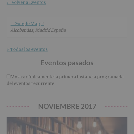
r
n
l
← Volver a Eventos
i
c
p
n
i
r
c
p
i
+ Google Map
i
a
n
Alcobendas
,
Madrid
España
p
l
c
a
i
l
p
« Todos los eventos
a
l
Eventos pasados
Mostrar únicamente la primera instancia programada
del eventos recurrente
NOVIEMBRE 2017