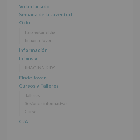
del
principal
Voluntariado
tratamiento
de
Semana de la Juventud
los
Ocio
datos
personales
Para estar al día
recogidos:
Imagina Joven
INFORMACIÓN
Información
SOBRE
Infancia
PROTECCIÓN
DE
IMAGINA KIDS
DATOS
(REGLAMENTO
Finde Joven
EUROPEO
Cursos y Talleres
2016/679
de
Talleres
27
abril
Sesiones informativas
de
Cursos
2016)
CJA
Responsable
:
AYUNTAMIENTO
DE