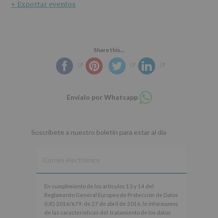
+ Exportar eventos
Share this...
Compartir
Envíalo por Whatsapp
en
whatsapp
Suscríbete a nuestro boletín para estar al día
En
En cumplimiento de los artículos 13 y 14 del
cumplimiento
Reglamento General Europeo de Protección de Datos
de
(UE) 2016/679, de 27 de abril de 2016, le informamos
los
de las características del tratamiento de los datos