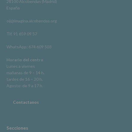
28100 Alcobendas (Madrid)
De
España
acceso,
rectificación,
oij@imagina.alcobendas.org
supresión,
así
como
Tlf. 91 659 09 57
otros
derechos,
WhatsApp: 674 609 503
según
se
explica
Horario del centro
en
Lunes a viernes
la
mañanas de 9 – 14 h.
información
tardes de 16 – 20 h.
adicional.
Información
Agosto: de 9 a 17 h.
adicional
:
Puede
consultar
Contactanos
el
apartado
Aquí
Protegemos
tus
Secciones