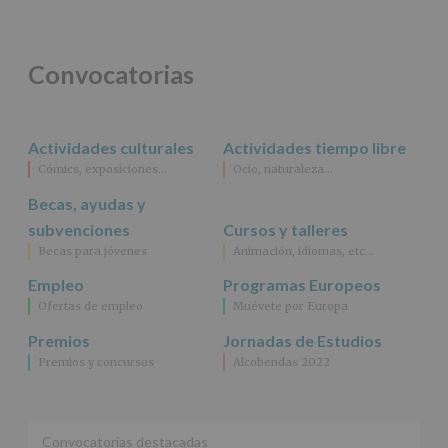
obligación
legal.
Derechos:
De
Convocatorias
acceso,
rectificación,
supresión,
así
Actividades culturales
Actividades tiempo libre
como
Cómics, exposiciones…
Ocio, naturaleza…
otros
derechos,
Becas, ayudas y
según
se
subvenciones
Cursos y talleres
explica
Becas para jóvenes
Animación, idiomas, etc…
en
la
Empleo
Programas Europeos
información
Ofertas de empleo
Muévete por Europa
adicional.
Información
Premios
Jornadas de Estudios
adicional
:
Premios y concursos
Alcobendas 2022
Puede
consultar
el
apartado
Aquí
Convocatorias destacadas