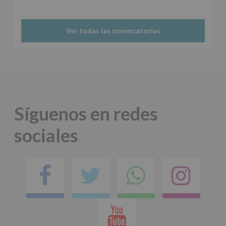
Protegemos
tus
Datos
Ver todas las convocatorias
de
nuestra
página
web:
www.alcobendas.org
*
Obligatorio
Síguenos en redes
sociales
Facebook
Twitter
Comparti
Ins
en
Youtube
whatsap