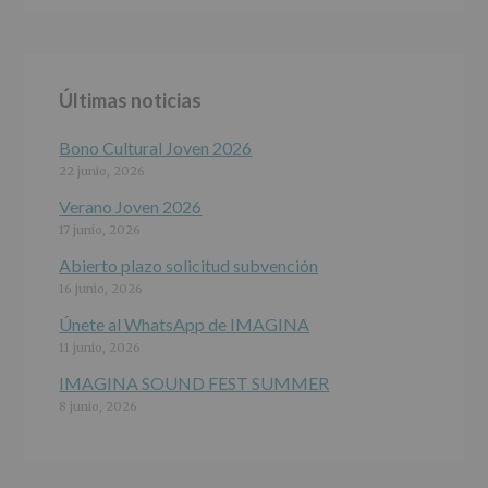
ALCOBENDAS.
Finalidad
:
Información
actividades
y
Últimas noticias
programas
participativos
para
Bono Cultural Joven 2026
jóvenes.
22 junio, 2026
Legitimación
:
Consentimiento
Verano Joven 2026
del
17 junio, 2026
interesado
para
Abierto plazo solicitud subvención
este
16 junio, 2026
fin
específico.
Únete al WhatsApp de IMAGINA
Destinatarios
:
11 junio, 2026
No
se
IMAGINA SOUND FEST SUMMER
cederán
8 junio, 2026
datos
a
terceros,
salvo