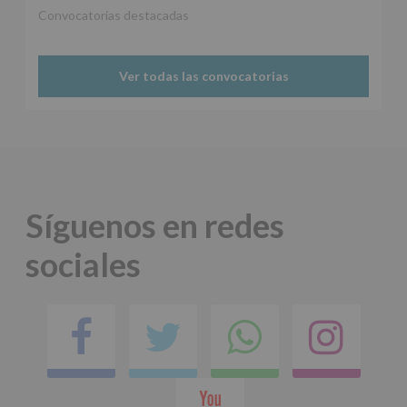
Aquí
Convocatorias destacadas
Protegemos
tus
Datos
Ver todas las convocatorias
de
nuestra
página
web:
www.alcobendas.org
*
Obligatorio
Síguenos en redes
sociales
Facebook
Twitter
Comparti
Ins
en