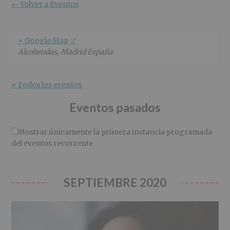
r
n
l
← Volver a Eventos
i
c
p
n
i
r
c
p
i
+ Google Map
i
a
n
Alcobendas
,
Madrid
España
p
l
c
a
i
l
p
« Todos los eventos
a
l
Eventos pasados
Mostrar únicamente la primera instancia programada
del eventos recurrente
SEPTIEMBRE 2020