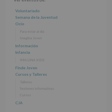
lateral
características
del
principal
Voluntariado
tratamiento
de
Semana de la Juventud
los
Ocio
datos
personales
Para estar al día
recogidos:
Imagina Joven
INFORMACIÓN
Información
SOBRE
Infancia
PROTECCIÓN
DE
IMAGINA KIDS
DATOS
(REGLAMENTO
Finde Joven
EUROPEO
Cursos y Talleres
2016/679
de
Talleres
27
abril
Sesiones informativas
de
Cursos
2016)
CJA
Responsable
:
AYUNTAMIENTO