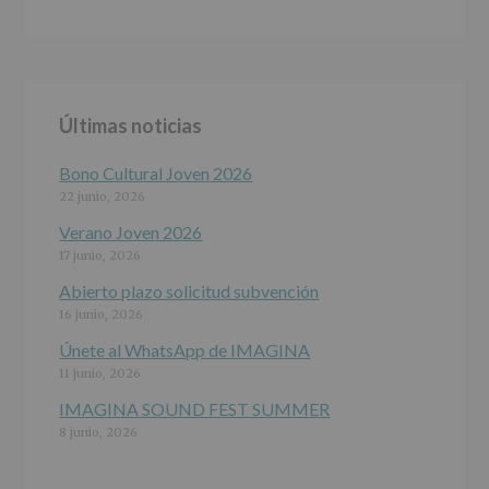
DE
ALCOBENDAS.
Finalidad
:
Información
actividades
y
Últimas noticias
programas
participativos
para
Bono Cultural Joven 2026
jóvenes.
22 junio, 2026
Legitimación
:
Consentimiento
Verano Joven 2026
del
17 junio, 2026
interesado
para
Abierto plazo solicitud subvención
este
16 junio, 2026
fin
específico.
Únete al WhatsApp de IMAGINA
Destinatarios
:
11 junio, 2026
No
se
IMAGINA SOUND FEST SUMMER
cederán
8 junio, 2026
datos
a
terceros,