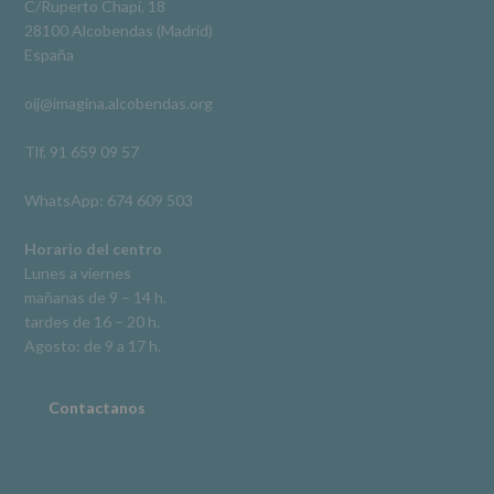
legal.
C/Ruperto Chapí, 18
Derechos:
Ver en Facebook
·
Compartir
28100 Alcobendas (Madrid)
De
España
acceso,
rectificación,
oij@imagina.alcobendas.org
supresión,
así
como
Tlf. 91 659 09 57
otros
derechos,
WhatsApp: 674 609 503
según
se
explica
Horario del centro
en
Lunes a viernes
la
mañanas de 9 – 14 h.
información
tardes de 16 – 20 h.
adicional.
Información
Agosto: de 9 a 17 h.
adicional
:
Puede
consultar
Contactanos
el
apartado
Aquí
Protegemos