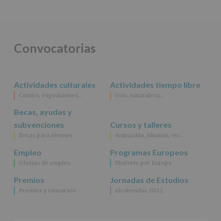
salvo
obligación
legal.
Derechos:
De
Convocatorias
acceso,
rectificación,
supresión,
así
Actividades culturales
Actividades tiempo libre
como
Cómics, exposiciones…
Ocio, naturaleza…
otros
derechos,
Becas, ayudas y
según
se
subvenciones
Cursos y talleres
explica
Becas para jóvenes
Animación, idiomas, etc…
en
la
Empleo
Programas Europeos
información
Ofertas de empleo
Muévete por Europa
adicional.
Información
Premios
Jornadas de Estudios
adicional
:
Premios y concursos
Alcobendas 2022
Puede
consultar
el
apartado