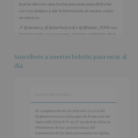
buena vibra en una noche pensada para disfrutar
con tus amigos y dar la bienvenida al verano como
se merece.
🎶 @zamarra_dj @danferprodj y @djfabian_2004 nos
traerán todos sus temazos, el mejor ambiente de la
ciudad y un plan que no te puedes perder.
🌅 Porque este
...
Ver más
Suscríbete a nuestro boletín para estar al
Foto
día
Ver en Facebook
·
Compartir
Alcobendas Imagina
está en Recinto
Ferial De Alcobendas.
3 meses hace
IMAGINA SOUND SAN ISDRO
En
En cumplimiento de los artículos 13 y 14 del
cumplimiento
Reglamento General Europeo de Protección de
Esta noche la Zona Joven saltará a ritmo de
de
Datos (UE) 2016/679, de 27 de abril de 2016, le
@s.hidalgo.v y @joel_jowe
los
informamos de las características del
artículos
tratamiento de los datos personales recogidos:
Dos fantásticas novedades para disfrutar sin parar.
13